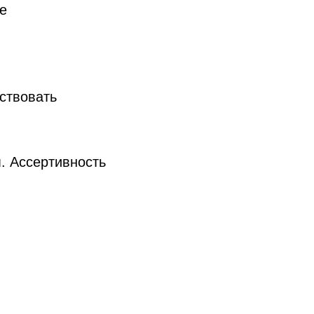
е
ствовать
. Ассертивность