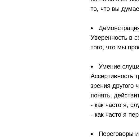
то, что вы дума
Демонстрация
Уверенность в с
того, что мы п
Умение слуша
Ассертивность т
зрения другого 
понять, действи
- как часто я, 
- как часто я п
Переговоры и