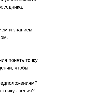
беседника.
ием и знанием
лом.
ия понять точку
щении, чтобы
 предположениям?
ю точку зрения?