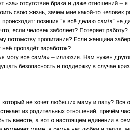
т «за» отсутствие брака и даже отношений – я 
роить свою жизнь, зачем мне какой-то человек 
к происходит: позиция "я всё делаю сам/а" не д
 что, если человек заболеет? Потеряет работу?
му потомству пропитания? Если женщина забер
у неё пропадёт заработок?
я могу все сам/а» – иллюзия. Нам нужен друго
ущать безопасность и поддержку в случае криз
, который не хочет любящих маму и папу? Вся 
стекает из родительных отношений, причём час
быть вместе, а вот о настоящем единении в сем
а изменяет маме, в семье нет любви и тепла, м