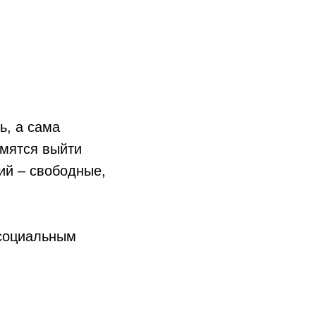
ь, а сама
мятся выйти
ий – свободные,
 социальным