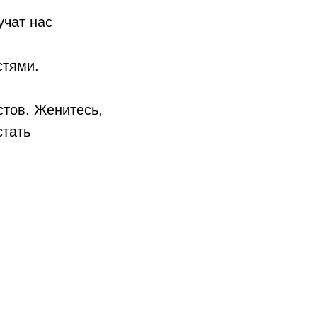
учат нас
стями.
стов. Женитесь,
стать