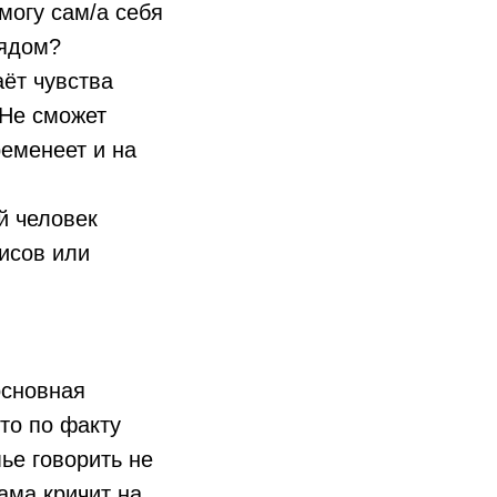
могу сам/а себя
рядом?
аёт чувства
 Не сможет
еменеет и на
й человек
исов или
основная
то по факту
ье говорить не
ама кричит на