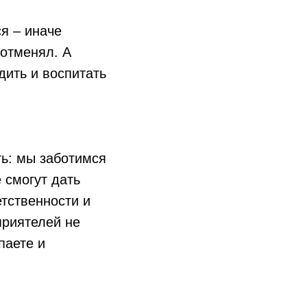
я – иначе
 отменял. А
дить и воспитать
ь: мы заботимся
е смогут дать
етственности и
приятелей не
паете и