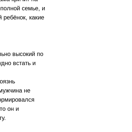
еполной семье, и
й ребёнок, какие
льно высокий по
дно встать и
боязнь
мужчина не
формировался
то он и
ту.