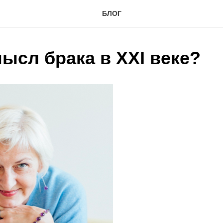
БЛОГ
ысл брака в XXI веке?